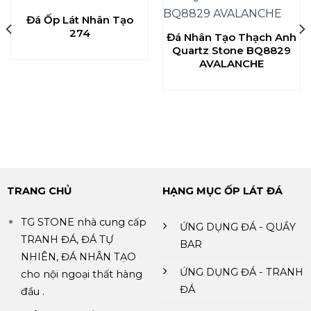
Đá Ốp Lát Nhân Tạo
274
Đá Nhân Tạo Thạch Anh
Quartz Stone BQ8829
AVALANCHE
TRANG CHỦ
HẠNG MỤC ỐP LÁT ĐÁ
TG STONE nhà cung cấp
ỨNG DỤNG ĐÁ - QUẦY
TRANH ĐÁ, ĐÁ TỰ
BAR
NHIÊN, ĐÁ NHÂN TẠO
ỨNG DỤNG ĐÁ - TRANH
cho nội ngoại thất hàng
ĐÁ
đầu .