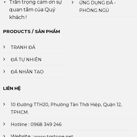
Trân trọng cảm ơn sự
ỨNG DỤNG ĐÁ -
quan tâm của Quý
PHÒNG NGỦ
khách !
PRODUCTS / SẢN PHẨM
TRANH ĐÁ
ĐÁ TỰ NHIÊN
ĐÁ NHÂN TẠO
LIÊN HỆ
10 Đường TTH20, Phường Tân Thới Hiệp, Quận 12,
TPHCM.
Hotline : 0968 349 246
Website :
www.tgstone.net