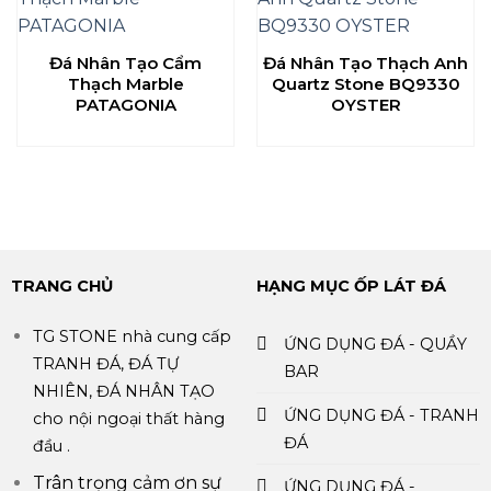
Đá Nhân Tạo Cẩm
Đá Nhân Tạo Thạch Anh
Thạch Marble
Quartz Stone BQ9330
PATAGONIA
OYSTER
TRANG CHỦ
HẠNG MỤC ỐP LÁT ĐÁ
TG STONE nhà cung cấp
ỨNG DỤNG ĐÁ - QUẦY
TRANH ĐÁ, ĐÁ TỰ
BAR
NHIÊN, ĐÁ NHÂN TẠO
ỨNG DỤNG ĐÁ - TRANH
cho nội ngoại thất hàng
ĐÁ
đầu .
Trân trọng cảm ơn sự
ỨNG DỤNG ĐÁ -