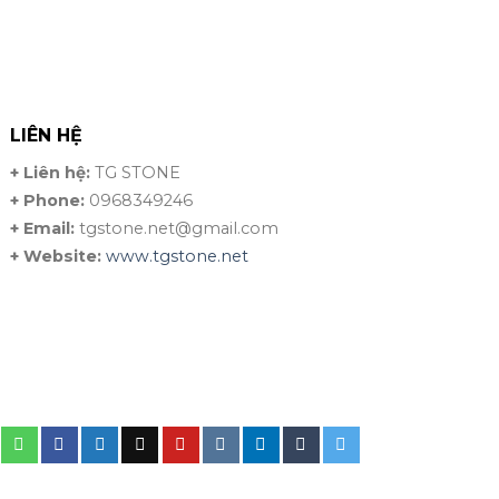
LIÊN HỆ
+ Liên hệ:
TG STONE
+ Phone:
0968349246
+ Email:
tgstone.net@gmail.com
+ Website:
www.tgstone.net
TG STONE là nhà cung cấp và thi công các sản
phẩm từ Đá Tự Nhiên và Đá Nhân Tạo hàng đầu.