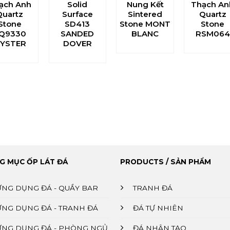
ạch Anh
Solid
Nung Kết
Thạch An
Quartz
Surface
Sintered
Quartz
Stone
SD413
Stone MONT
Stone
Q9330
SANDED
BLANC
RSM064
YSTER
DOVER
G MỤC ỐP LÁT ĐÁ
PRODUCTS / SẢN PHẨM
ỨNG DỤNG ĐÁ - QUẦY BAR
TRANH ĐÁ
ỨNG DỤNG ĐÁ - TRANH ĐÁ
ĐÁ TỰ NHIÊN
ỨNG DỤNG ĐÁ - PHÒNG NGỦ
ĐÁ NHÂN TẠO