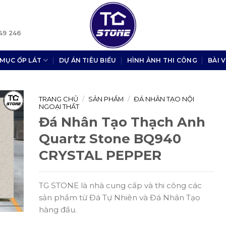
49 246
MỤC ỐP LÁT
DỰ ÁN TIÊU BIỂU
HÌNH ẢNH THI CÔNG
BÀI V
TRANG CHỦ
/
SẢN PHẨM
/
ĐÁ NHÂN TẠO NỘI
NGOẠI THẤT
Đá Nhân Tạo Thạch Anh
Quartz Stone BQ940
CRYSTAL PEPPER
TG STONE là nhà cung cấp và thi công các
sản phẩm từ Đá Tự Nhiên và Đá Nhân Tạo
hàng đầu.