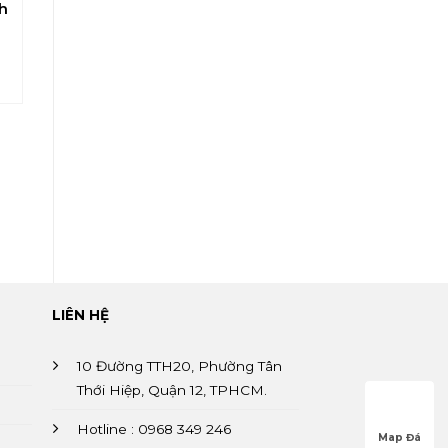
Nhân Tạo
h
Thạch Anh
Thạch Anh
248
Quartz
Quartz
Stone
Stone
BQ9611
BQ9260
MAJESTIC
SATURN
BLACK
LIÊN HỆ
10 Đường TTH20, Phường Tân
Thới Hiệp, Quận 12, TPHCM.
Hotline : 0968 349 246
Map Đá