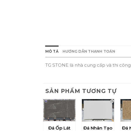
MÔ TẢ
HƯỚNG DẪN THANH TOÁN
TG STONE là nhà cung cấp và thi côn
SẢN PHẨM TƯƠNG TỰ
Đá Ốp Lát
Đá Nhân Tạo
Đá 