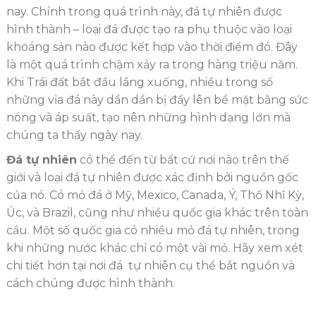
nay. Chính trong quá trình này, đá tự nhiên được
hình thành – loại đá được tạo ra phụ thuộc vào loại
khoáng sản nào được kết hợp vào thời điểm đó. Đây
là một quá trình chậm xảy ra trong hàng triệu năm.
Khi Trái đất bắt đầu lắng xuống, nhiều trong số
những vỉa đá này dần dần bị đẩy lên bề mặt bằng sức
nóng và áp suất, tạo nên những hình dạng lớn mà
chúng ta thấy ngày nay.
Đá tự nhiên
có thể đến từ bất cứ nơi nào trên thế
giới và loại đá tự nhiên được xác định bởi nguồn gốc
của nó. Có mỏ đá ở Mỹ, Mexico, Canada, Ý, Thổ Nhĩ Kỳ,
Úc, và Brazil, cũng như nhiều quốc gia khác trên toàn
cầu. Một số quốc gia có nhiều mỏ đá tự nhiên, trong
khi những nước khác chỉ có một vài mỏ. Hãy xem xét
chi tiết hơn tại nơi đá tự nhiên cụ thể bắt nguồn và
cách chúng được hình thành.