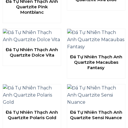
Đá Tự Nhiên Thạch Anh
Quartzite Pink
Montblanc
Đá Tự Nhiên Thạch Anh
Quartzite Dolce Vita
Đá Tự Nhiên Thạch Anh
Quartzite Macaubas
Fantasy
Đá Tự Nhiên Thạch Anh
Đá Tự Nhiên Thạch Anh
Quartzite Polaris Gold
Quartzite Sensi Nuance