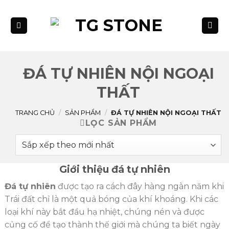
Bỏ
qua
nội
dung
ĐÁ TỰ NHIÊN NỘI NGOẠI
THẤT
TRANG CHỦ
/
SẢN PHẨM
/
ĐÁ TỰ NHIÊN NỘI NGOẠI THẤT
LỌC SẢN PHẨM
Giới thiệu đá tự nhiên
Đá tự nhiên
được tạo ra cách đây hàng ngàn năm khi
Trái đất chỉ là một quả bóng của khí khoáng. Khi các
loại khí này bắt đầu hạ nhiệt, chúng nén và được
củng cố để tạo thành thế giới mà chúng ta biết ngày