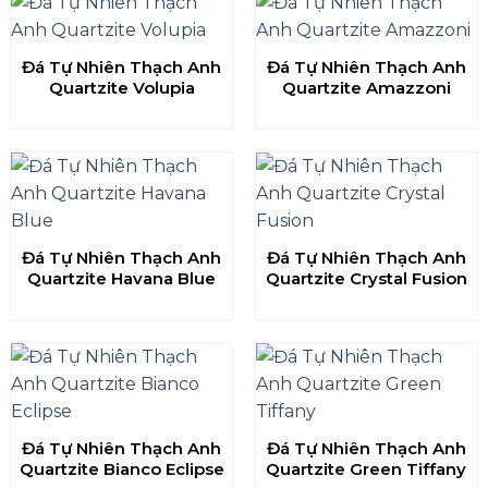
Đá Tự Nhiên Thạch Anh
Đá Tự Nhiên Thạch Anh
Quartzite Volupia
Quartzite Amazzoni
Đá Tự Nhiên Thạch Anh
Đá Tự Nhiên Thạch Anh
Quartzite Havana Blue
Quartzite Crystal Fusion
Đá Tự Nhiên Thạch Anh
Đá Tự Nhiên Thạch Anh
Quartzite Bianco Eclipse
Quartzite Green Tiffany