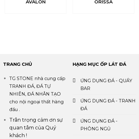
AVALON
ORISSA
TRANG CHỦ
HẠNG MỤC ỐP LÁT ĐÁ
TG STONE nhà cung cấp
ỨNG DỤNG ĐÁ - QUẦY
TRANH ĐÁ, ĐÁ TỰ
BAR
NHIÊN, ĐÁ NHÂN TẠO
ỨNG DỤNG ĐÁ - TRANH
cho nội ngoại thất hàng
ĐÁ
đầu .
Trân trọng cảm ơn sự
ỨNG DỤNG ĐÁ -
quan tâm của Quý
PHÒNG NGỦ
khách !