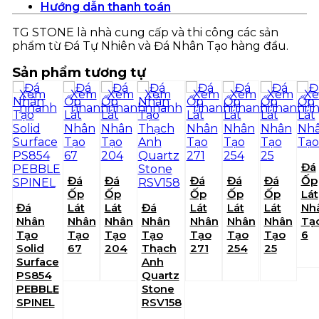
Hướng dẫn thanh toán
TG STONE là nhà cung cấp và thi công các sản
phẩm từ Đá Tự Nhiên và Đá Nhân Tạo hàng đầu.
Sản phẩm tương tự
Xem
Xem
Xem
Xem
Xem
Xem
Xem
X
nhanh
nhanh
nhanh
nhanh
nhanh
nhanh
nhanh
nh
Đá
Đá
Đá
Đá
Đá
Đá
Ốp
Ốp
Ốp
Ốp
Ốp
Ốp
Lát
Đá
Lát
Lát
Đá
Lát
Lát
Lát
Nh
Nhân
Nhân
Nhân
Nhân
Nhân
Nhân
Nhân
Tạ
Tạo
Tạo
Tạo
Tạo
Tạo
Tạo
Tạo
6
Solid
67
204
Thạch
271
254
25
Surface
Anh
PS854
Quartz
PEBBLE
Stone
SPINEL
RSV158