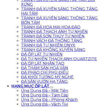
XỨNG
TRANH ĐÁ XUYÊN SÁNG THÔNG TẦNG
HAI TẤM
TRANH ĐÁ XUYÊN SÁNG THÔNG TẦNG
BỐN TẤM
TRANH ĐÁ HOA MAI HOA ĐÀO
TRANH ĐÁ THẠCH ANH TỰ NHIÊN
TRANH ĐÁ SƠN THỦY TỰ NHIÊN
TRANH VÁCH ĐÁ THÔNG TẦNG
TRANH ĐÁ TỰ NHIÊN ONYX
TRANH ĐÁ KHÔNG XUYÊN SÁNG
ĐÁ ỐP LÁT TỰ NHIÊN
ĐÁ TỰ NHIÊN THẠCH ANH QUARTZITE
ĐÁ ỐP LÁT NHÂN TẠO
ĐÁ THẢM SÀN HOA VĂN
ĐÁ PHÀO CHỈ PHÙ ĐIÊU
ĐÁ KHỐI TƯỢNG MỸ NGHỆ
ĐÁ SÂN VƯỜN HẠ TẦNG
HẠNG MỤC ỐP LÁT
Ứng Dụng Đá – Mặt Tiền
Ứng Dụng Đá – Tam Cấp
Ứng Dụng Đá – Phòng Khách
Ứng Dụng Đá – Vách Tivi