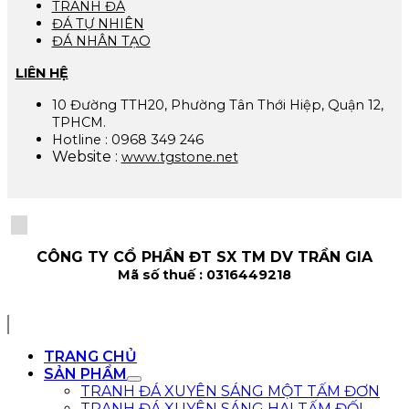
TRANH ĐÁ
ĐÁ TỰ NHIÊN
ĐÁ NHÂN TẠO
LIÊN HỆ
10 Đường TTH20, Phường Tân Thới Hiệp, Quận 12,
TPHCM.
Hotline : 0968 349 246
Website :
www.tgstone.net
CÔNG TY CỔ PHẦN ĐT SX TM DV TRẦN GIA
Mã số thuế : 0316449218
TRANG CHỦ
SẢN PHẨM
TRANH ĐÁ XUYÊN SÁNG MỘT TẤM ĐƠN
TRANH ĐÁ XUYÊN SÁNG HAI TẤM ĐỐI