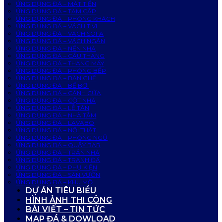
ỨNG DỤNG ĐÁ – MẶT TIỀN
ỨNG DỤNG ĐÁ – TAM CẤP
ỨNG DỤNG ĐÁ – PHÒNG KHÁCH
ỨNG DỤNG ĐÁ – VÁCH TIVI
ỨNG DỤNG ĐÁ – VÁCH SOFA
ỨNG DỤNG ĐÁ – VÁCH NGĂN
ỨNG DỤNG ĐÁ – NỀN NHÀ
ỨNG DỤNG ĐÁ – CẦU THANG
ỨNG DỤNG ĐÁ – THANG MÁY
ỨNG DỤNG ĐÁ – PHÒNG BẾP
ỨNG DỤNG ĐÁ – BÀN GHẾ
ỨNG DỤNG ĐÁ – BỂ BƠI
ỨNG DỤNG ĐÁ – CÁNH CỬA
ỨNG DỤNG ĐÁ – CỘT NHÀ
ỨNG DỤNG ĐÁ – LỄ TÂN
ỨNG DỤNG ĐÁ – NHÀ TẮM
ỨNG DỤNG ĐÁ – LAVABO
ỨNG DỤNG ĐÁ – NỘI THẤT
ỨNG DỤNG ĐÁ – PHÒNG NGỦ
ỨNG DỤNG ĐÁ – QUẦY BAR
ỨNG DỤNG ĐÁ – TRẦN NHÀ
ỨNG DỤNG ĐÁ – TRANH ĐÁ
ỨNG DỤNG ĐÁ – PHỤ KIỆN
ỨNG DỤNG ĐÁ – SÂN VƯỜN
ỨNG DỤNG ĐÁ – KHU MỘ
DỰ ÁN TIÊU BIỂU
HÌNH ẢNH THI CÔNG
BÀI VIẾT – TIN TỨC
MAP ĐÁ & DOWLOAD