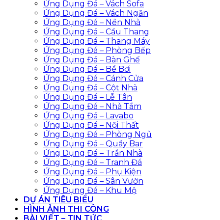
Ứng Dụng Đá – Vách Sofa
Ứng Dụng Đá – Vách Ngăn
Ứng Dụng Đá – Nền Nhà
Ứng Dụng Đá – Cầu Thang
Ứng Dụng Đá – Thang Máy
Ứng Dụng Đá – Phòng Bếp
Ứng Dụng Đá – Bàn Ghế
Ứng Dụng Đá – Bể Bơi
Ứng Dụng Đá – Cánh Cửa
Ứng Dụng Đá – Cột Nhà
Ứng Dụng Đá – Lễ Tân
Ứng Dụng Đá – Nhà Tắm
Ứng Dụng Đá – Lavabo
Ứng Dụng Đá – Nội Thất
Ứng Dụng Đá – Phòng Ngủ
Ứng Dụng Đá – Quầy Bar
Ứng Dụng Đá – Trần Nhà
Ứng Dụng Đá – Tranh Đá
Ứng Dụng Đá – Phụ Kiện
Ứng Dụng Đá – Sân Vườn
Ứng Dụng Đá – Khu Mộ
DỰ ÁN TIÊU BIỂU
HÌNH ẢNH THI CÔNG
BÀI VIẾT – TIN TỨC