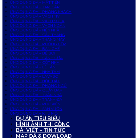
ỨNG DỤNG ĐÁ – MẶT TIỀN
ỨNG DỤNG ĐÁ – TAM CẤP
ỨNG DỤNG ĐÁ – PHÒNG KHÁCH
ỨNG DỤNG ĐÁ – VÁCH TIVI
ỨNG DỤNG ĐÁ – VÁCH SOFA
ỨNG DỤNG ĐÁ – VÁCH NGĂN
ỨNG DỤNG ĐÁ – NỀN NHÀ
ỨNG DỤNG ĐÁ – CẦU THANG
ỨNG DỤNG ĐÁ – THANG MÁY
ỨNG DỤNG ĐÁ – PHÒNG BẾP
ỨNG DỤNG ĐÁ – BÀN GHẾ
ỨNG DỤNG ĐÁ – BỂ BƠI
ỨNG DỤNG ĐÁ – CÁNH CỬA
ỨNG DỤNG ĐÁ – CỘT NHÀ
ỨNG DỤNG ĐÁ – LỄ TÂN
ỨNG DỤNG ĐÁ – NHÀ TẮM
ỨNG DỤNG ĐÁ – LAVABO
ỨNG DỤNG ĐÁ – NỘI THẤT
ỨNG DỤNG ĐÁ – PHÒNG NGỦ
ỨNG DỤNG ĐÁ – QUẦY BAR
ỨNG DỤNG ĐÁ – TRẦN NHÀ
ỨNG DỤNG ĐÁ – TRANH ĐÁ
ỨNG DỤNG ĐÁ – PHỤ KIỆN
ỨNG DỤNG ĐÁ – SÂN VƯỜN
ỨNG DỤNG ĐÁ – KHU MỘ
DỰ ÁN TIÊU BIỂU
HÌNH ẢNH THI CÔNG
BÀI VIẾT – TIN TỨC
MAP ĐÁ & DOWLOAD