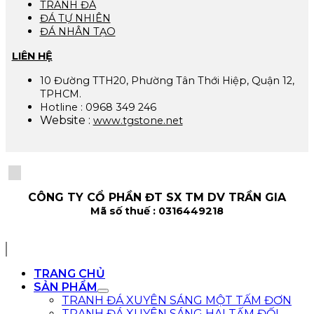
TRANH ĐÁ
ĐÁ TỰ NHIÊN
ĐÁ NHÂN TẠO
LIÊN HỆ
10 Đường TTH20, Phường Tân Thới Hiệp, Quận 12,
TPHCM.
Hotline : 0968 349 246
Website :
www.tgstone.net
CÔNG TY CỔ PHẦN ĐT SX TM DV TRẦN GIA
Mã số thuế : 0316449218
TRANG CHỦ
SẢN PHẨM
TRANH ĐÁ XUYÊN SÁNG MỘT TẤM ĐƠN
TRANH ĐÁ XUYÊN SÁNG HAI TẤM ĐỐI