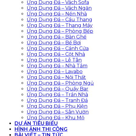
Ứng Dụng Đá – Vách Sofa
Ứng Dụng Đá – Vách Ngăn
Ứng Dụng Đá – Nền Nhà
Ứng Dụng Đá – Cầu Thang
Ứng Dụng Đá – Thang Máy
Ứng Dụng Đá – Phòng Bếp
Ứng Dụng Đá – Bàn Ghế
Ứng Dụng Đá – Bể Bơi
Ứng Dụng Đá – Cánh Cửa
Ứng Dụng Đá – Cột Nhà
Ứng Dụng Đá – Lễ Tân
Ứng Dụng Đá – Nhà Tắm
Ứng Dụng Đá – Lavabo
Ứng Dụng Đá – Nội Thất
Ứng Dụng Đá – Phòng Ngủ
Ứng Dụng Đá – Quầy Bar
Ứng Dụng Đá – Trần Nhà
Ứng Dụng Đá – Tranh Đá
Ứng Dụng Đá – Phụ Kiện
Ứng Dụng Đá – Sân Vườn
Ứng Dụng Đá – Khu Mộ
DỰ ÁN TIÊU BIỂU
HÌNH ẢNH THI CÔNG
BÀI VIẾT – TIN TỨC