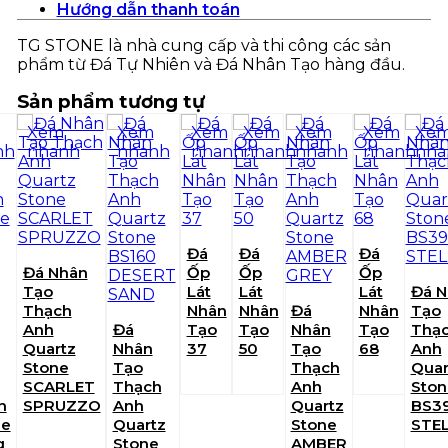
Hướng dẫn thanh toán
TG STONE là nhà cung cấp và thi công các sản
phẩm từ Đá Tự Nhiên và Đá Nhân Tạo hàng đầu.
Sản phẩm tương tự
Xem
Xem
Xem
Xem
Xem
Xem
Xe
nh
nhanh
nhanh
nhanh
nhanh
nhanh
nhanh
nha
Đá
Đá
Đá
Đá Nhân
Ốp
Ốp
Ốp
Tạo
Lát
Lát
Lát
Đá N
Thạch
Nhân
Nhân
Đá
Nhân
Tạo
Anh
Đá
Tạo
Tạo
Nhân
Tạo
Thạ
Quartz
Nhân
37
50
Tạo
68
Anh
Stone
Tạo
Thạch
Quar
SCARLET
Thạch
Anh
Ston
h
SPRUZZO
Anh
Quartz
BS3
le
Quartz
Stone
STE
g
Stone
AMBER