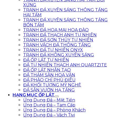
XỨNG
TRANH ĐÁ XUYÊN SÁNG THÔNG TẦNG
HAI TẤM
TRANH ĐÁ XUYÊN SÁNG THÔNG TẦNG
BỐN TẤM
TRANH ĐÁ HOA MAI HOA ĐÀO
TRANH ĐÁ THẠCH ANH TỰ NHIÊN
TRANH ĐÁ SƠN THỦY TỰ NHIÊN
TRANH VÁCH ĐÁ THÔNG TẦNG
TRANH ĐÁ TỰ NHIÊN ONYX
TRANH ĐÁ KHÔNG XUYÊN SÁNG
ĐÁ ỐP LÁT TỰ NHIÊN
ĐÁ TỰ NHIÊN THẠCH ANH QUARTZITE
ĐÁ ỐP LÁT NHÂN TẠO
ĐÁ THẢM SÀN HOA VĂN
ĐÁ PHÀO CHỈ PHÙ ĐIÊU
ĐÁ KHỐI TƯỢNG MỸ NGHỆ
ĐÁ SÂN VƯỜN HẠ TẦNG
HẠNG MỤC ỐP LÁT
Ứng Dụng Đá – Mặt Tiền
Ứng Dụng Đá – Tam Cấp
Ứng Dụng Đá – Phòng Khách
Ứng Dụng Đá – Vách Tivi