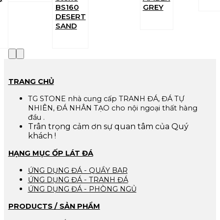
BS160
GREY
DESERT
SAND
TRANG CHỦ
TG STONE nhà cung cấp TRANH ĐÁ, ĐÁ TỰ
NHIÊN, ĐÁ NHÂN TẠO cho nội ngoại thất hàng
đầu .
Trân trọng cảm ơn sự quan tâm của Quý
khách !
HẠNG MỤC ỐP LÁT ĐÁ
ỨNG DỤNG ĐÁ - QUẦY BAR
ỨNG DỤNG ĐÁ - TRANH ĐÁ
ỨNG DỤNG ĐÁ - PHÒNG NGỦ
PRODUCTS / SẢN PHẨM