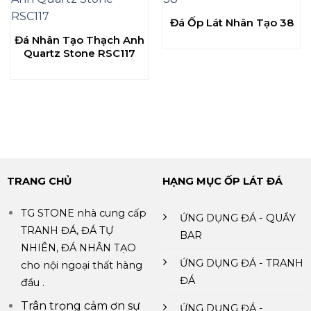
Đá Ốp Lát Nhân Tạo 38
Đá Nhân Tạo Thạch Anh
Quartz Stone RSC117
TRANG CHỦ
HẠNG MỤC ỐP LÁT ĐÁ
TG STONE nhà cung cấp
ỨNG DỤNG ĐÁ - QUẦY
TRANH ĐÁ, ĐÁ TỰ
BAR
NHIÊN, ĐÁ NHÂN TẠO
ỨNG DỤNG ĐÁ - TRANH
cho nội ngoại thất hàng
ĐÁ
đầu .
Trân trọng cảm ơn sự
ỨNG DỤNG ĐÁ -