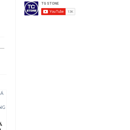
Tranh Đá Tự
ĐÁ TRANH
Nhiên Đối
VÁCH
Á
TRANH ĐÁ
Xứng
THÔNG
N
TỰ NHIÊN