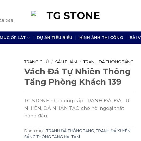
49 246
MỤC ỐP LÁT
DỰ ÁN TIÊU BIỂU
HÌNH ẢNH THI CÔNG
BÀI V
TRANG CHỦ
/
SẢN PHẨM
/
TRANH ĐÁ THÔNG TẦNG
Vách Đá Tự Nhiên Thông
Tầng Phòng Khách 139
TG STONE nhà cung cấp TRANH ĐÁ, ĐÁ TỰ
NHIÊN, ĐÁ NHÂN TẠO cho nội ngoại thất
hàng đầu.
Danh mục:
TRANH ĐÁ THÔNG TẦNG
,
TRANH ĐÁ XUYÊN
SÁNG THÔNG TẦNG HAI TẤM