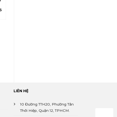
TẦNG 52
THÔNG
6
TẦNG 224
LIÊN HỆ
10 Đường TTH20, Phường Tân
Thới Hiệp, Quận 12, TPHCM.