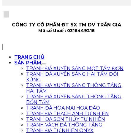
CÔNG TY CỔ PHẦN ĐT SX TM DV TRẦN GIA
Mã số thuế : 0316449218
TRANG CHỦ
SẢN PHẨM
TRANH ĐÁ XUYÊN SÁNG MỘT TẤM ĐƠN
TRANH ĐÁ XUYÊN SÁNG HAI TẤM ĐỐI
XỨNG
TRANH ĐÁ XUYÊN SÁNG THÔNG TẦNG
HAI TẤM
TRANH ĐÁ XUYÊN SÁNG THÔNG TẦNG
BỐN TẤM
TRANH ĐÁ HOA MAI HOA ĐÀO
TRANH ĐÁ THẠCH ANH TỰ NHIÊN
TRANH ĐÁ SƠN THỦY TỰ NHIÊN
TRANH VÁCH ĐÁ THÔNG TẦNG
TRANH ĐÁ TỰ NHIÊN ONYX