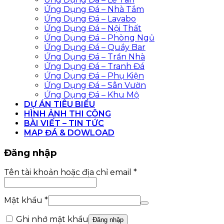
Ứng Dụng Đá – Nhà Tắm
Ứng Dụng Đá – Lavabo
Ứng Dụng Đá – Nội Thất
Ứng Dụng Đá – Phòng Ngủ
Ứng Dụng Đá – Quầy Bar
Ứng Dụng Đá – Trần Nhà
Ứng Dụng Đá – Tranh Đá
Ứng Dụng Đá – Phụ Kiện
Ứng Dụng Đá – Sân Vườn
Ứng Dụng Đá – Khu Mộ
DỰ ÁN TIÊU BIỂU
HÌNH ẢNH THI CÔNG
BÀI VIẾT – TIN TỨC
MAP ĐÁ & DOWLOAD
Đăng nhập
Bắt
Tên tài khoản hoặc địa chỉ email
*
buộc
Bắt
Mật khẩu
*
buộc
Ghi nhớ mật khẩu
Đăng nhập