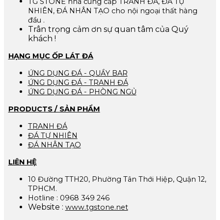
TG STONE nhà cung cấp TRANH ĐÁ, ĐÁ TỰ
NHIÊN, ĐÁ NHÂN TẠO cho nội ngoại thất hàng
đầu .
Trân trọng cảm ơn sự quan tâm của Quý
khách !
HẠNG MỤC ỐP LÁT ĐÁ
ỨNG DỤNG ĐÁ - QUẦY BAR
ỨNG DỤNG ĐÁ - TRANH ĐÁ
ỨNG DỤNG ĐÁ - PHÒNG NGỦ
PRODUCTS / SẢN PHẨM
TRANH ĐÁ
ĐÁ TỰ NHIÊN
ĐÁ NHÂN TẠO
LIÊN HỆ
10 Đường TTH20, Phường Tân Thới Hiệp, Quận 12,
TPHCM.
Hotline : 0968 349 246
Website :
www.tgstone.net