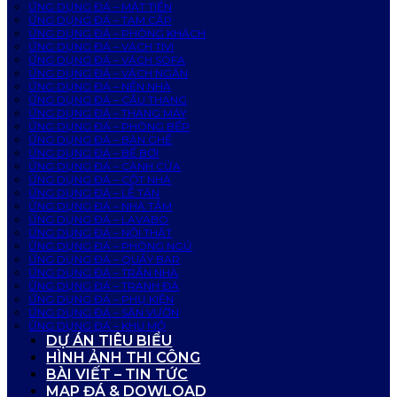
ỨNG DỤNG ĐÁ – MẶT TIỀN
ỨNG DỤNG ĐÁ – TAM CẤP
ỨNG DỤNG ĐÁ – PHÒNG KHÁCH
ỨNG DỤNG ĐÁ – VÁCH TIVI
ỨNG DỤNG ĐÁ – VÁCH SOFA
ỨNG DỤNG ĐÁ – VÁCH NGĂN
ỨNG DỤNG ĐÁ – NỀN NHÀ
ỨNG DỤNG ĐÁ – CẦU THANG
ỨNG DỤNG ĐÁ – THANG MÁY
ỨNG DỤNG ĐÁ – PHÒNG BẾP
ỨNG DỤNG ĐÁ – BÀN GHẾ
ỨNG DỤNG ĐÁ – BỂ BƠI
ỨNG DỤNG ĐÁ – CÁNH CỬA
ỨNG DỤNG ĐÁ – CỘT NHÀ
ỨNG DỤNG ĐÁ – LỄ TÂN
ỨNG DỤNG ĐÁ – NHÀ TẮM
ỨNG DỤNG ĐÁ – LAVABO
ỨNG DỤNG ĐÁ – NỘI THẤT
ỨNG DỤNG ĐÁ – PHÒNG NGỦ
ỨNG DỤNG ĐÁ – QUẦY BAR
ỨNG DỤNG ĐÁ – TRẦN NHÀ
ỨNG DỤNG ĐÁ – TRANH ĐÁ
ỨNG DỤNG ĐÁ – PHỤ KIỆN
ỨNG DỤNG ĐÁ – SÂN VƯỜN
ỨNG DỤNG ĐÁ – KHU MỘ
DỰ ÁN TIÊU BIỂU
HÌNH ẢNH THI CÔNG
BÀI VIẾT – TIN TỨC
MAP ĐÁ & DOWLOAD