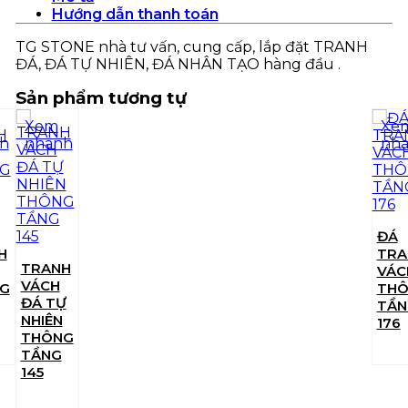
Hướng dẫn thanh toán
TG STONE nhà tư vấn, cung cấp, lắp đặt TRANH
ĐÁ, ĐÁ TỰ NHIÊN, ĐÁ NHÂN TẠO hàng đầu .
Sản phẩm tương tự
Xem
Xem
Xem
Xem
Xem
Xem
h
nhanh
nhanh
nhanh
nhanh
nhanh
nhanh
ĐÁ
ĐÁ
TRANH
TRANH
H
TRANH
TRANH
TRANH
TRANH
VÁCH
ĐÁ TỰ
VÁCH
VÁCH
VÁCH
VÁCH
ĐÁ TỰ
NHIÊN
G
THÔNG
THÔNG
ĐÁ TỰ
ĐÁ TỰ
NHIÊN
THÔNG
TẦNG
TẦNG
NHIÊN
NHIÊN
THÔNG
TẦNG
176
57
THÔNG
THÔNG
TẦNG
383
TẦNG
TẦNG
15
145
178