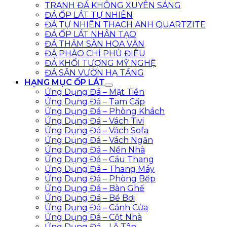
TRANH ĐÁ KHÔNG XUYÊN SÁNG
ĐÁ ỐP LÁT TỰ NHIÊN
ĐÁ TỰ NHIÊN THẠCH ANH QUARTZITE
ĐÁ ỐP LÁT NHÂN TẠO
ĐÁ THẢM SÀN HOA VĂN
ĐÁ PHÀO CHỈ PHÙ ĐIÊU
ĐÁ KHỐI TƯỢNG MỸ NGHỆ
ĐÁ SÂN VƯỜN HẠ TẦNG
HẠNG MỤC ỐP LÁT
Ứng Dụng Đá – Mặt Tiền
Ứng Dụng Đá – Tam Cấp
Ứng Dụng Đá – Phòng Khách
Ứng Dụng Đá – Vách Tivi
Ứng Dụng Đá – Vách Sofa
Ứng Dụng Đá – Vách Ngăn
Ứng Dụng Đá – Nền Nhà
Ứng Dụng Đá – Cầu Thang
Ứng Dụng Đá – Thang Máy
Ứng Dụng Đá – Phòng Bếp
Ứng Dụng Đá – Bàn Ghế
Ứng Dụng Đá – Bể Bơi
Ứng Dụng Đá – Cánh Cửa
Ứng Dụng Đá – Cột Nhà
Ứng Dụng Đá – Lễ Tân