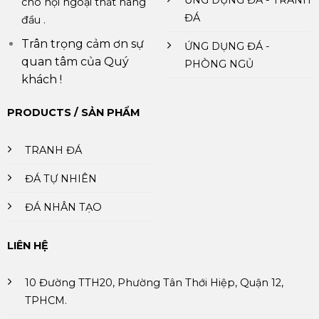
cho nội ngoại thất hàng
ĐÁ
đầu .
Trân trọng cảm ơn sự
ỨNG DỤNG ĐÁ -
quan tâm của Quý
PHÒNG NGỦ
khách !
PRODUCTS / SẢN PHẨM
TRANH ĐÁ
ĐÁ TỰ NHIÊN
ĐÁ NHÂN TẠO
LIÊN HỆ
10 Đường TTH20, Phường Tân Thới Hiệp, Quận 12,
TPHCM.