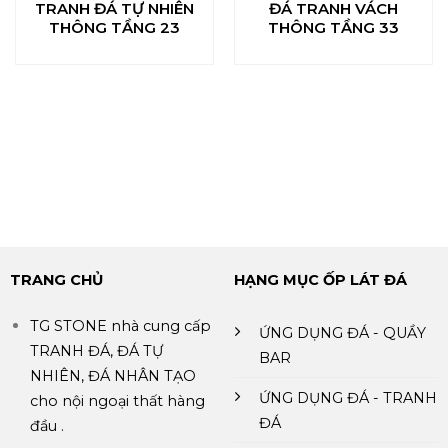
TRANH ĐÁ TỰ NHIÊN
ĐÁ TRANH VÁCH
THÔNG TẦNG 23
THÔNG TẦNG 33
TRANG CHỦ
HẠNG MỤC ỐP LÁT ĐÁ
TG STONE nhà cung cấp
ỨNG DỤNG ĐÁ - QUẦY
TRANH ĐÁ, ĐÁ TỰ
BAR
NHIÊN, ĐÁ NHÂN TẠO
ỨNG DỤNG ĐÁ - TRANH
cho nội ngoại thất hàng
ĐÁ
đầu .