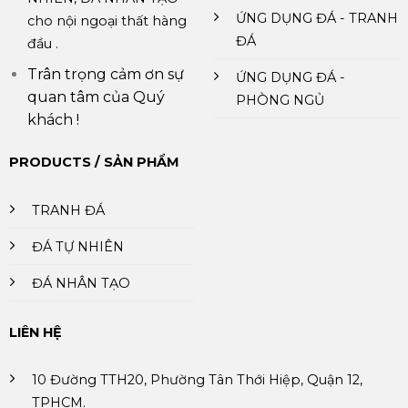
ỨNG DỤNG ĐÁ - TRANH
cho nội ngoại thất hàng
ĐÁ
đầu .
Trân trọng cảm ơn sự
ỨNG DỤNG ĐÁ -
quan tâm của Quý
PHÒNG NGỦ
khách !
PRODUCTS / SẢN PHẨM
TRANH ĐÁ
ĐÁ TỰ NHIÊN
ĐÁ NHÂN TẠO
LIÊN HỆ
10 Đường TTH20, Phường Tân Thới Hiệp, Quận 12,
TPHCM.