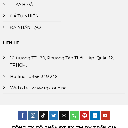
TRANH ĐÁ
ĐÁ TỰ NHIÊN
ĐÁ NHÂN TẠO
LIÊN HỆ
10 Đường TTH20, Phường Tân Thới Hiệp, Quận 12,
TPHCM.
Hotline : 0968 349 246
Website :
www.tgstone.net
CÔNG TY CỔ PHẦN ĐT SX TM DV TRẦN GIA