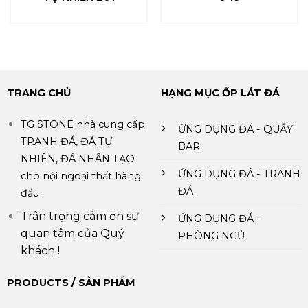
TRANG CHỦ
HẠNG MỤC ỐP LÁT ĐÁ
TG STONE nhà cung cấp
ỨNG DỤNG ĐÁ - QUẦY
TRANH ĐÁ, ĐÁ TỰ
BAR
NHIÊN, ĐÁ NHÂN TẠO
ỨNG DỤNG ĐÁ - TRANH
cho nội ngoại thất hàng
ĐÁ
đầu .
Trân trọng cảm ơn sự
ỨNG DỤNG ĐÁ -
quan tâm của Quý
PHÒNG NGỦ
khách !
PRODUCTS / SẢN PHẨM