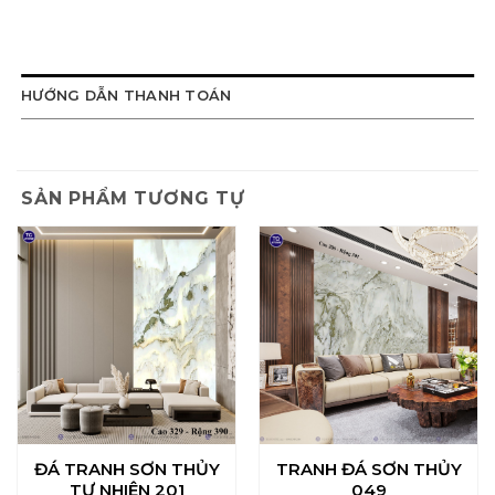
HƯỚNG DẪN THANH TOÁN
SẢN PHẨM TƯƠNG TỰ
ĐÁ TRANH SƠN THỦY
TRANH ĐÁ SƠN THỦY
TỰ NHIÊN 201
049