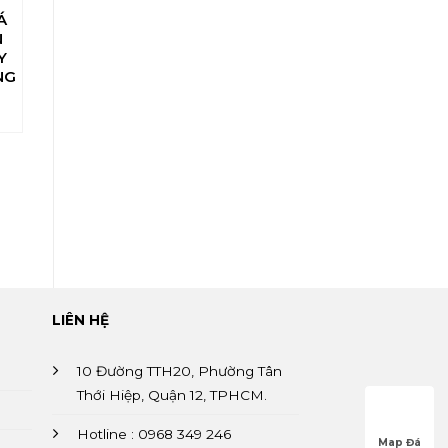
099
TỰ NHIÊN
Á
TRANH ĐÁ
156
N
TỰ NHIÊN
Y
SƠN THỦY
NG
XUYÊN SÁNG
169
LIÊN HỆ
10 Đường TTH20, Phường Tân
Thới Hiệp, Quận 12, TPHCM.
Hotline : 0968 349 246
Map Đá