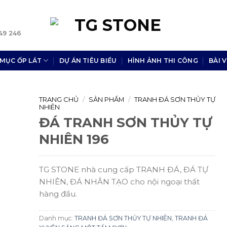
49 246
MỤC ỐP LÁT
DỰ ÁN TIÊU BIỂU
HÌNH ẢNH THI CÔNG
BÀI V
TRANG CHỦ
/
SẢN PHẨM
/
TRANH ĐÁ SƠN THỦY TỰ
NHIÊN
ĐÁ TRANH SƠN THỦY TỰ
NHIÊN 196
TG STONE nhà cung cấp TRANH ĐÁ, ĐÁ TỰ
NHIÊN, ĐÁ NHÂN TẠO cho nội ngoại thất
hàng đầu.
Danh mục:
TRANH ĐÁ SƠN THỦY TỰ NHIÊN
,
TRANH ĐÁ