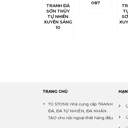
087
TRANH ĐÁ
TR
SƠN THỦY
T
TỰ NHIÊN
SƠ
XUYÊN SÁNG
XUY
10
TRANG CHỦ
HẠN
TG STONE nhà cung cấp TRANH
ĐÁ, ĐÁ TỰ NHIÊN, ĐÁ NHÂN
TẠO cho nội ngoại thất hàng đầu
.