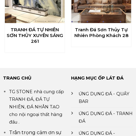
Tranh Đá Sơn Thủy Tự
TRANH ĐÁ TỰ NHIÊN
Nhiên Phòng Khách 28
SƠN THỦY XUYÊN SÁNG
261
TRANG CHỦ
HẠNG MỤC ỐP LÁT ĐÁ
TG STONE nhà cung cấp
ỨNG DỤNG ĐÁ - QUẦY
TRANH ĐÁ, ĐÁ TỰ
BAR
NHIÊN, ĐÁ NHÂN TẠO
ỨNG DỤNG ĐÁ - TRANH
cho nội ngoại thất hàng
ĐÁ
đầu .
Trân trọng cảm ơn sự
ỨNG DỤNG ĐÁ -