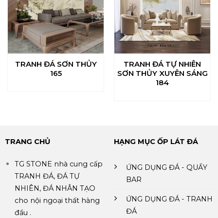
TRANH ĐÁ SƠN THỦY
TRANH ĐÁ TỰ NHIÊN
165
SƠN THỦY XUYÊN SÁNG
184
TRANG CHỦ
HẠNG MỤC ỐP LÁT ĐÁ
TG STONE nhà cung cấp
ỨNG DỤNG ĐÁ - QUẦY
TRANH ĐÁ, ĐÁ TỰ
BAR
NHIÊN, ĐÁ NHÂN TẠO
ỨNG DỤNG ĐÁ - TRANH
cho nội ngoại thất hàng
ĐÁ
đầu .