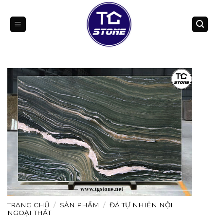
Bỏ
qua
nội
dung
TRANG CHỦ
/
SẢN PHẨM
/
ĐÁ TỰ NHIÊN NỘI
NGOẠI THẤT