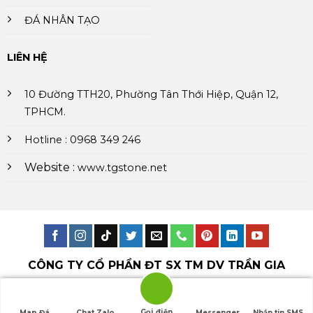
ĐÁ NHÂN TẠO
LIÊN HỆ
10 Đường TTH20, Phường Tân Thới Hiệp, Quận 12,
TPHCM.
Hotline : 0968 349 246
Website :
www.tgstone.net
CÔNG TY CỔ PHẦN ĐT SX TM DV TRẦN GIA
Mã số thuế : 0316449218
Gọi điện
Map Đá
Chat Zalo
Messenger
Nhắn tin SMS