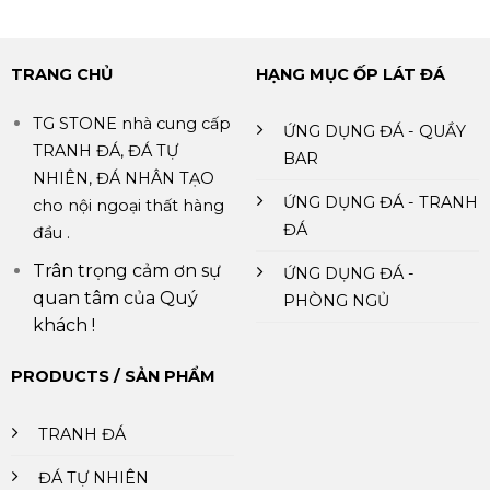
TRANG CHỦ
HẠNG MỤC ỐP LÁT ĐÁ
TG STONE nhà cung cấp
ỨNG DỤNG ĐÁ - QUẦY
TRANH ĐÁ, ĐÁ TỰ
BAR
NHIÊN, ĐÁ NHÂN TẠO
ỨNG DỤNG ĐÁ - TRANH
cho nội ngoại thất hàng
ĐÁ
đầu .
Trân trọng cảm ơn sự
ỨNG DỤNG ĐÁ -
quan tâm của Quý
PHÒNG NGỦ
khách !
PRODUCTS / SẢN PHẨM
TRANH ĐÁ
ĐÁ TỰ NHIÊN