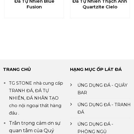
Đá Tự Nhiên Blue
Đá Tự Nhiên Thạch Anh
Fusion
Quartzite Cielo
TRANG CHỦ
HẠNG MỤC ỐP LÁT ĐÁ
TG STONE nhà cung cấp
ỨNG DỤNG ĐÁ - QUẦY
TRANH ĐÁ, ĐÁ TỰ
BAR
NHIÊN, ĐÁ NHÂN TẠO
ỨNG DỤNG ĐÁ - TRANH
cho nội ngoại thất hàng
ĐÁ
đầu .
Trân trọng cảm ơn sự
ỨNG DỤNG ĐÁ -
quan tâm của Quý
PHÒNG NGỦ