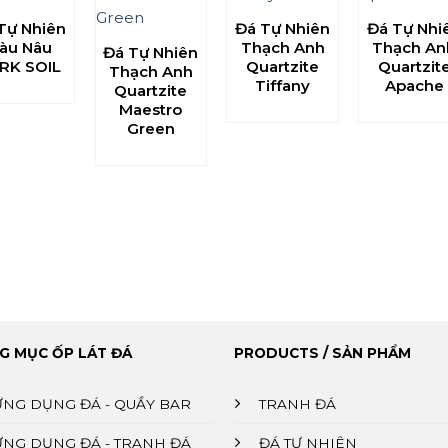
Tự Nhiên
Đá Tự Nhiên
Đá Tự Nhi
àu Nâu
Thạch Anh
Thạch An
Đá Tự Nhiên
RK SOIL
Quartzite
Quartzit
Thạch Anh
Tiffany
Apache
Quartzite
Maestro
Green
G MỤC ỐP LÁT ĐÁ
PRODUCTS / SẢN PHẨM
ỨNG DỤNG ĐÁ - QUẦY BAR
TRANH ĐÁ
ỨNG DỤNG ĐÁ - TRANH ĐÁ
ĐÁ TỰ NHIÊN