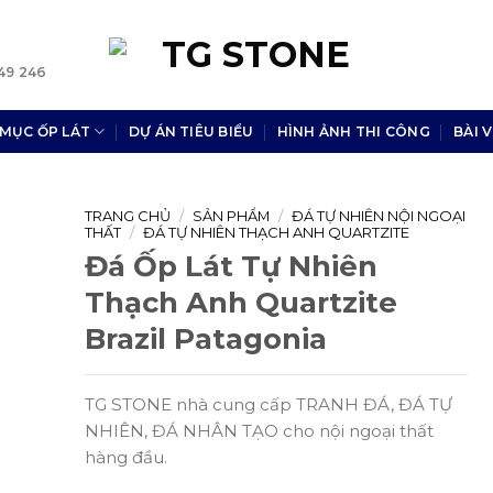
49 246
MỤC ỐP LÁT
DỰ ÁN TIÊU BIỂU
HÌNH ẢNH THI CÔNG
BÀI V
TRANG CHỦ
/
SẢN PHẨM
/
ĐÁ TỰ NHIÊN NỘI NGOẠI
THẤT
/
ĐÁ TỰ NHIÊN THẠCH ANH QUARTZITE
Đá Ốp Lát Tự Nhiên
Thạch Anh Quartzite
Brazil Patagonia
TG STONE nhà cung cấp TRANH ĐÁ, ĐÁ TỰ
NHIÊN, ĐÁ NHÂN TẠO cho nội ngoại thất
hàng đầu.