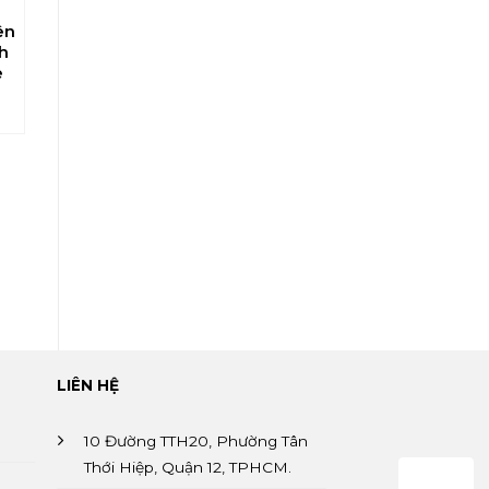
ên
Đá Tự Nhiên
Đá Tự Nhiên
Đá Tự Nhiên
h
Thạch Anh
Thạch Anh
Thạch Anh
e
Quartzite
Quartzite
Quartzite
Fusion
Alpinus
Venaria
Savage
Reale
LIÊN HỆ
10 Đường TTH20, Phường Tân
Thới Hiệp, Quận 12, TPHCM.