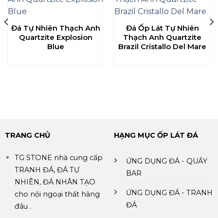
Đá Tự Nhiên Thạch Anh
Đá Ốp Lát Tự Nhiên
Quartzite Explosion
Thạch Anh Quartzite
Blue
Brazil Cristallo Del Mare
TRANG CHỦ
HẠNG MỤC ỐP LÁT ĐÁ
TG STONE nhà cung cấp
ỨNG DỤNG ĐÁ - QUẦY
TRANH ĐÁ, ĐÁ TỰ
BAR
NHIÊN, ĐÁ NHÂN TẠO
ỨNG DỤNG ĐÁ - TRANH
cho nội ngoại thất hàng
ĐÁ
đầu .