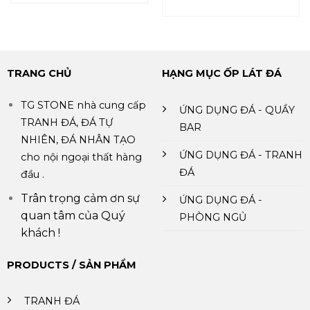
TRANG CHỦ
HẠNG MỤC ỐP LÁT ĐÁ
TG STONE nhà cung cấp
ỨNG DỤNG ĐÁ - QUẦY
TRANH ĐÁ, ĐÁ TỰ
BAR
NHIÊN, ĐÁ NHÂN TẠO
ỨNG DỤNG ĐÁ - TRANH
cho nội ngoại thất hàng
ĐÁ
đầu .
Trân trọng cảm ơn sự
ỨNG DỤNG ĐÁ -
quan tâm của Quý
PHÒNG NGỦ
khách !
PRODUCTS / SẢN PHẨM
TRANH ĐÁ