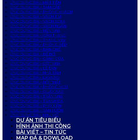
ỨNG DỤNG ĐÁ – MẶT TIỀN
ỨNG DỤNG ĐÁ – TAM CẤP
ỨNG DỤNG ĐÁ – PHÒNG KHÁCH
ỨNG DỤNG ĐÁ – VÁCH TIVI
ỨNG DỤNG ĐÁ – VÁCH SOFA
ỨNG DỤNG ĐÁ – VÁCH NGĂN
ỨNG DỤNG ĐÁ – NỀN NHÀ
ỨNG DỤNG ĐÁ – CẦU THANG
ỨNG DỤNG ĐÁ – THANG MÁY
ỨNG DỤNG ĐÁ – PHÒNG BẾP
ỨNG DỤNG ĐÁ – BÀN GHẾ
ỨNG DỤNG ĐÁ – BỂ BƠI
ỨNG DỤNG ĐÁ – CÁNH CỬA
ỨNG DỤNG ĐÁ – CỘT NHÀ
ỨNG DỤNG ĐÁ – LỄ TÂN
ỨNG DỤNG ĐÁ – NHÀ TẮM
ỨNG DỤNG ĐÁ – LAVABO
ỨNG DỤNG ĐÁ – NỘI THẤT
ỨNG DỤNG ĐÁ – PHÒNG NGỦ
ỨNG DỤNG ĐÁ – QUẦY BAR
ỨNG DỤNG ĐÁ – TRẦN NHÀ
ỨNG DỤNG ĐÁ – TRANH ĐÁ
ỨNG DỤNG ĐÁ – PHỤ KIỆN
ỨNG DỤNG ĐÁ – SÂN VƯỜN
ỨNG DỤNG ĐÁ – KHU MỘ
DỰ ÁN TIÊU BIỂU
HÌNH ẢNH THI CÔNG
BÀI VIẾT – TIN TỨC
MAP ĐÁ & DOWLOAD