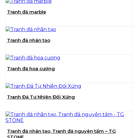
Tranh đá marble
Tranh đá nhân tạo
Tranh đá hoa cương
Tranh Đá Tự Nhiên Đối Xứng
Tranh đá nhân tạo, Tranh đá nguyên tấm – TG
STONE