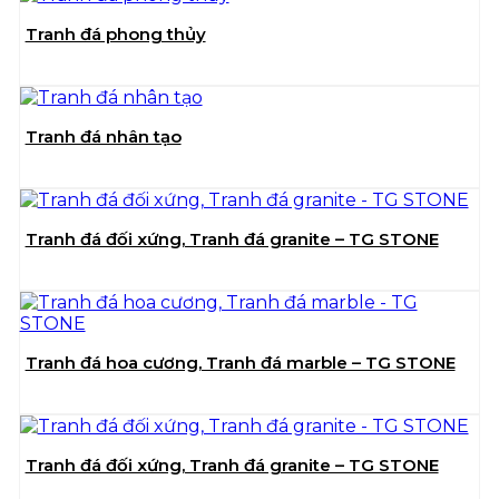
Tranh đá phong thủy
Tranh đá nhân tạo
Tranh đá đối xứng, Tranh đá granite – TG STONE
Tranh đá hoa cương, Tranh đá marble – TG STONE
Tranh đá đối xứng, Tranh đá granite – TG STONE