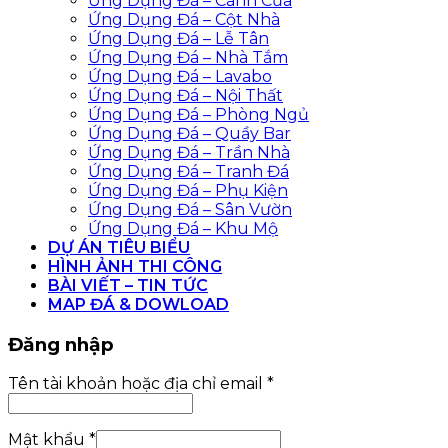
Ứng Dụng Đá – Cánh Cửa
Ứng Dụng Đá – Cột Nhà
Ứng Dụng Đá – Lễ Tân
Ứng Dụng Đá – Nhà Tắm
Ứng Dụng Đá – Lavabo
Ứng Dụng Đá – Nội Thất
Ứng Dụng Đá – Phòng Ngủ
Ứng Dụng Đá – Quầy Bar
Ứng Dụng Đá – Trần Nhà
Ứng Dụng Đá – Tranh Đá
Ứng Dụng Đá – Phụ Kiện
Ứng Dụng Đá – Sân Vườn
Ứng Dụng Đá – Khu Mộ
DỰ ÁN TIÊU BIỂU
HÌNH ẢNH THI CÔNG
BÀI VIẾT – TIN TỨC
MAP ĐÁ & DOWLOAD
Đăng nhập
Bắt
Tên tài khoản hoặc địa chỉ email
*
buộc
Bắt
Mật khẩu
*