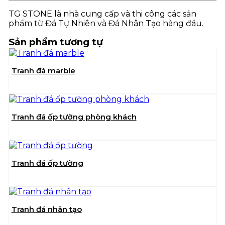
TG STONE là nhà cung cấp và thi công các sản
phẩm từ Đá Tự Nhiên và Đá Nhân Tạo hàng đầu.
Sản phẩm tương tự
Tranh đá marble
Tranh đá ốp tường phòng khách
Tranh đá ốp tường
Tranh đá nhân tạo