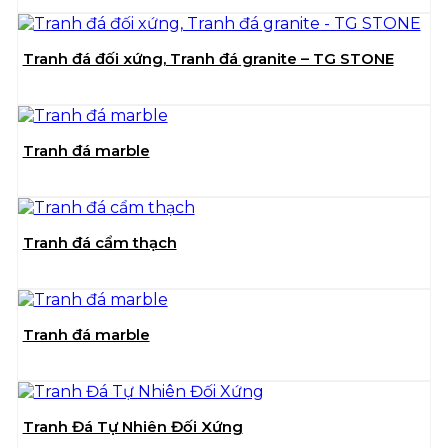
Tranh đá đối xứng, Tranh đá granite – TG STONE
Tranh đá marble
Tranh đá cẩm thạch
Tranh đá marble
Tranh Đá Tự Nhiên Đối Xứng