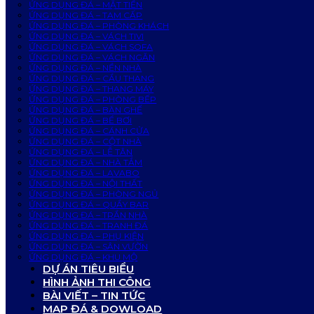
ỨNG DỤNG ĐÁ – MẶT TIỀN
ỨNG DỤNG ĐÁ – TAM CẤP
ỨNG DỤNG ĐÁ – PHÒNG KHÁCH
ỨNG DỤNG ĐÁ – VÁCH TIVI
ỨNG DỤNG ĐÁ – VÁCH SOFA
ỨNG DỤNG ĐÁ – VÁCH NGĂN
ỨNG DỤNG ĐÁ – NỀN NHÀ
ỨNG DỤNG ĐÁ – CẦU THANG
ỨNG DỤNG ĐÁ – THANG MÁY
ỨNG DỤNG ĐÁ – PHÒNG BẾP
ỨNG DỤNG ĐÁ – BÀN GHẾ
ỨNG DỤNG ĐÁ – BỂ BƠI
ỨNG DỤNG ĐÁ – CÁNH CỬA
ỨNG DỤNG ĐÁ – CỘT NHÀ
ỨNG DỤNG ĐÁ – LỄ TÂN
ỨNG DỤNG ĐÁ – NHÀ TẮM
ỨNG DỤNG ĐÁ – LAVABO
ỨNG DỤNG ĐÁ – NỘI THẤT
ỨNG DỤNG ĐÁ – PHÒNG NGỦ
ỨNG DỤNG ĐÁ – QUẦY BAR
ỨNG DỤNG ĐÁ – TRẦN NHÀ
ỨNG DỤNG ĐÁ – TRANH ĐÁ
ỨNG DỤNG ĐÁ – PHỤ KIỆN
ỨNG DỤNG ĐÁ – SÂN VƯỜN
ỨNG DỤNG ĐÁ – KHU MỘ
DỰ ÁN TIÊU BIỂU
HÌNH ẢNH THI CÔNG
BÀI VIẾT – TIN TỨC
MAP ĐÁ & DOWLOAD