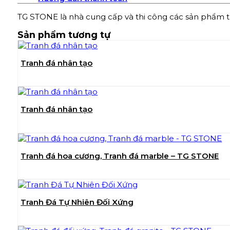
TG STONE là nhà cung cấp và thi công các sản phẩm 
Sản phẩm tương tự
Tranh đá nhân tạo
Tranh đá nhân tạo
Tranh đá hoa cương, Tranh đá marble – TG STONE
Tranh Đá Tự Nhiên Đối Xứng