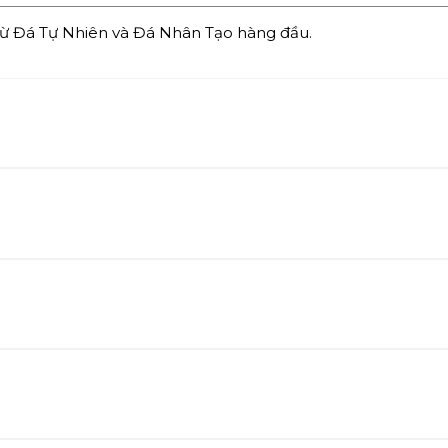
từ Đá Tự Nhiên và Đá Nhân Tạo hàng đầu.