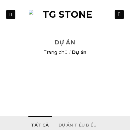
Bỏ
qua
nội
dung
DỰ ÁN
Trang chủ
/
Dự án
TẤT CẢ
DỰ ÁN TIÊU BIỂU