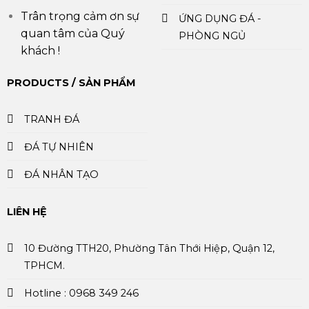
Trân trọng cảm ơn sự
ỨNG DỤNG ĐÁ -
quan tâm của Quý
PHÒNG NGỦ
khách !
PRODUCTS / SẢN PHẨM
TRANH ĐÁ
ĐÁ TỰ NHIÊN
ĐÁ NHÂN TẠO
LIÊN HỆ
10 Đường TTH20, Phường Tân Thới Hiệp, Quận 12,
TPHCM.
Hotline : 0968 349 246